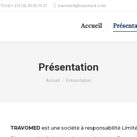
 75 54/+ 213 (0) 20 30 70 27
travomed@travomed.com
Accueil
Présent
Présentation
Vous êtes ici :
Accueil
Présentation
TRAVOMED
est une société à responsabilité Limitée