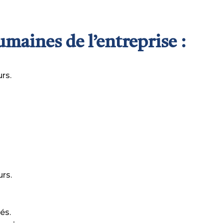
maines de l’entreprise :
rs.
rs.
és.